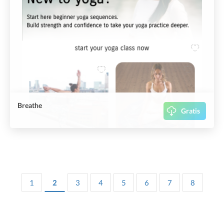
Breathe
Gratis
1
2
3
4
5
6
7
8