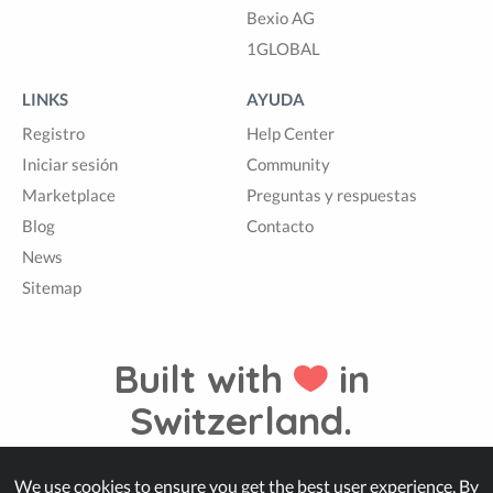
Bexio AG
1GLOBAL
LINKS
AYUDA
Registro
Help Center
Iniciar sesión
Community
Marketplace
Preguntas y respuestas
Blog
Contacto
News
Sitemap
Built with
in
Switzerland.
We use cookies to ensure you get the best user experience. By
© Zappter