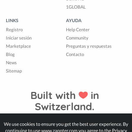
1GLOBAL
LINKS
AYUDA
Registro
Help Center
Iniciar sesión
Community
Marketplace
Preguntas y respuestas
Blog
Contacto
News
Sitemap
Built with
in
Switzerland.
We use cookies to ensure you get the best user experience. By
© Zappter
continuing to use www.zappter.com you agree to the
Privacy