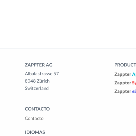
ZAPPTER AG
PRODUCTS
Albulastrasse 57
Zappter
A
8048 Zürich
Zappter
S
Switzerland
Zappter
e
CONTACTO
Contacto
IDIOMAS