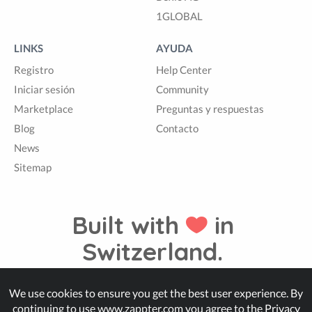
1GLOBAL
LINKS
AYUDA
Registro
Help Center
Iniciar sesión
Community
Marketplace
Preguntas y respuestas
Blog
Contacto
News
Sitemap
Built with
in
Switzerland.
We use cookies to ensure you get the best user experience. By
© Zappter
continuing to use www.zappter.com you agree to the
Privacy