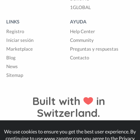
1GLOBAL
LINKS
AYUDA
Registro
Help Center
Iniciar sesión
Community
Marketplace
Preguntas y respuestas
Blog
Contacto
News
Sitemap
Built with
in
Switzerland.
We use cookies to ensure you get the best user experience. By
© Zappter
continuing to use www.zappter.com you agree to the
Privacy