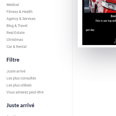
Medical
Fitness & Health
Agency & Services
Blog & Travel
Real Estate
Christmas
Car & Rental
Filtre
Juste arrivé
Les plus consultés
Les plus utilisés
Vous aimerez peut-être
Juste arrivé