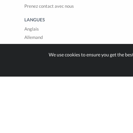
Prenez contact avec nous
LANGUES
Anglais
Allemand
Français
Italien
We use cookies to ensure you get the bes
Espagnol
Built with
in Switzer
© Zappter