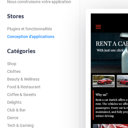
Nous construisons votre application
Stores
Plugins et fonctionnalités
Conception d'applications
Catégories
Shop
Clothes
Beauty & Wellness
Food & Restaurant
Coffee & Sweets
Delights
Club & Bar
Dance
Tech & Gaming