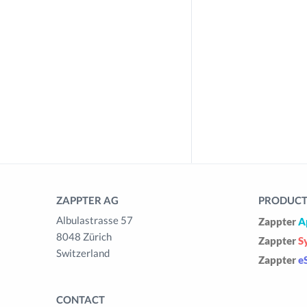
ZAPPTER AG
PRODUCTS
Albulastrasse 57
Zappter
A
8048 Zürich
Zappter
S
Switzerland
Zappter
e
CONTACT