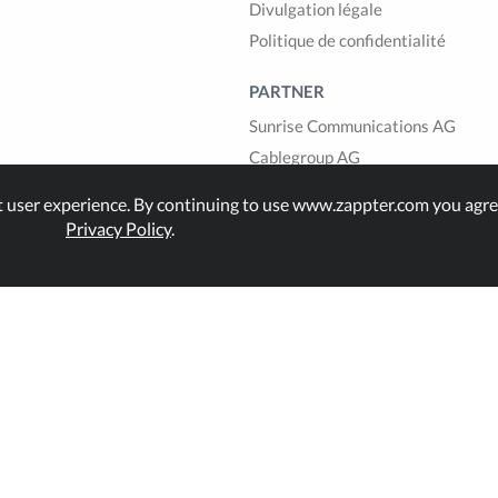
Divulgation légale
Politique de confidentialité
PARTNER
Sunrise Communications AG
Cablegroup AG
Bexio AG
t user experience. By continuing to use www.zappter.com you agre
1GLOBAL
Privacy Policy
.
land.