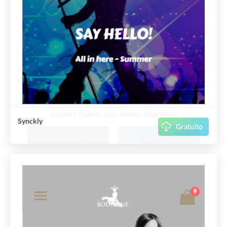
Synckly
Gratuito