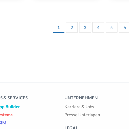
1
2
3
4
5
6
 & SERVICES
UNTERNEHMEN
pp Builder
Karriere & Jobs
ystems
Presse Unterlagen
SIM
LEGAL