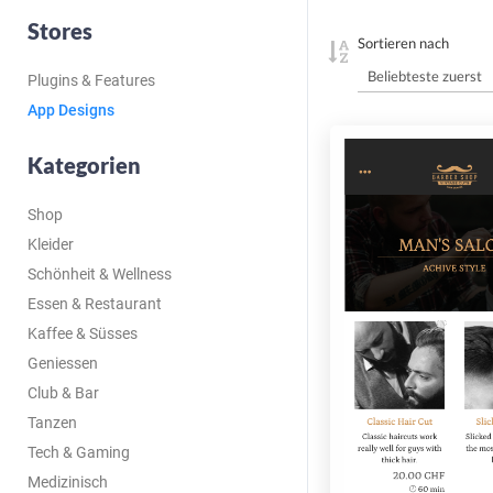
Stores
Sortieren nach
Plugins & Features
App Designs
Kategorien
Shop
Kleider
Schönheit & Wellness
Essen & Restaurant
Kaffee & Süsses
Geniessen
Club & Bar
Tanzen
Tech & Gaming
Medizinisch