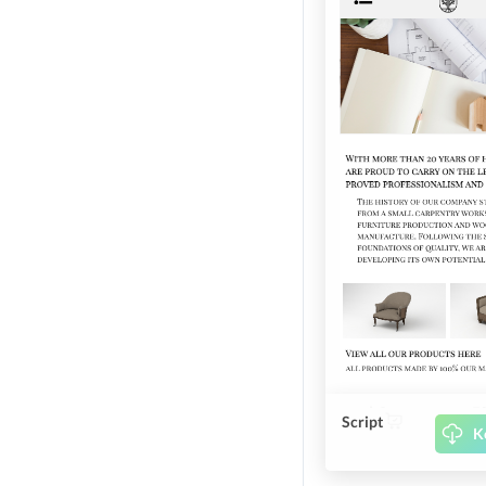
Script
K