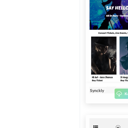
Synckly
K