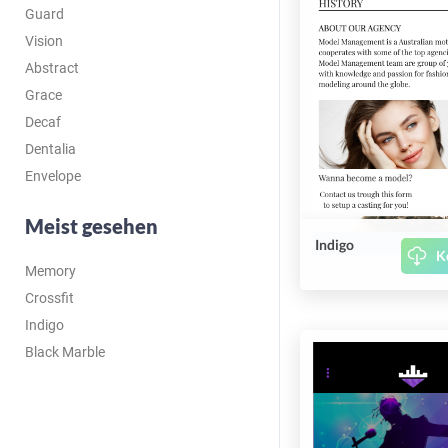
Guard
Vision
Abstract
Grace
Decaf
Dentalia
Envelope
Meist gesehen
Indigo
K
Memory
Crossfit
Indigo
Black Marble