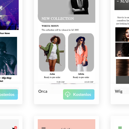
Orca
Wig
ostenlos
Kostenlos