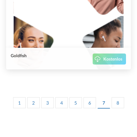
Goldfish
Kostenlos
1
2
3
4
5
6
7
8