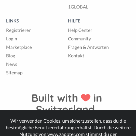
1GLOBAL
LINKS
HILFE
Registrieren
Help Center
Login
Community
Marketplace
Fragen & Antworten
Blog
Kontakt
News
Sitemap
Built with
in
Switzerland.
Wir verwenden Cookies, um sicherzustellen, dass du die
bestmögliche Benutzererfahrung erhältst. Durch die weitere
© Zappter
Nutzung von www.zappter.com stimmst du der