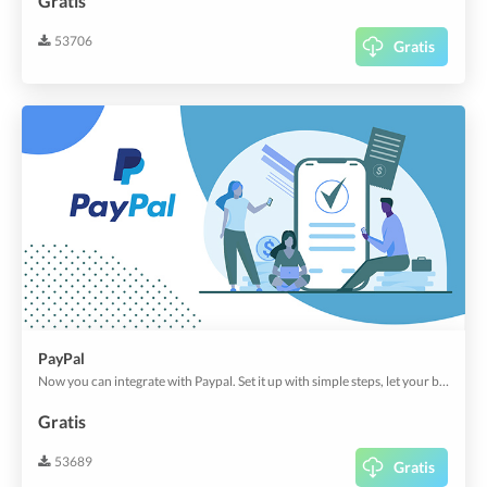
Gratis
53706
Gratis
PayPal
Now you can integrate with Paypal. Set it up with simple steps, let your buyers enjoy the comfiest & the most popular payment option.
Gratis
53689
Gratis