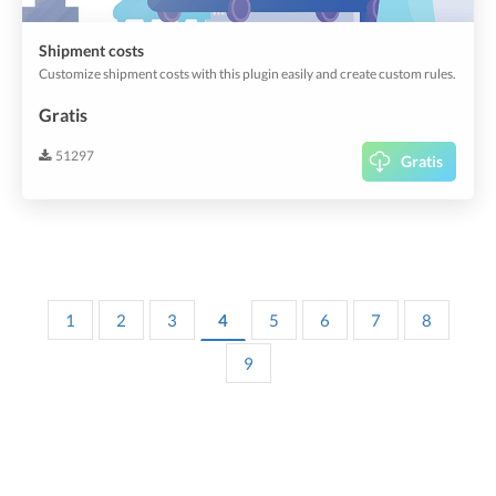
Shipment costs
Customize shipment costs with this plugin easily and create custom rules.
Gratis
51297
Gratis
1
2
3
4
5
6
7
8
9