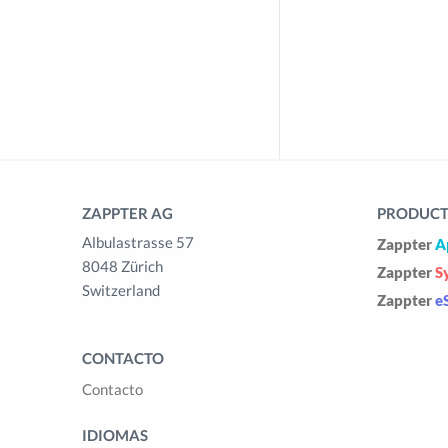
ZAPPTER AG
PRODUCTS
Albulastrasse 57
Zappter
A
8048 Zürich
Zappter
S
Switzerland
Zappter
e
CONTACTO
Contacto
IDIOMAS