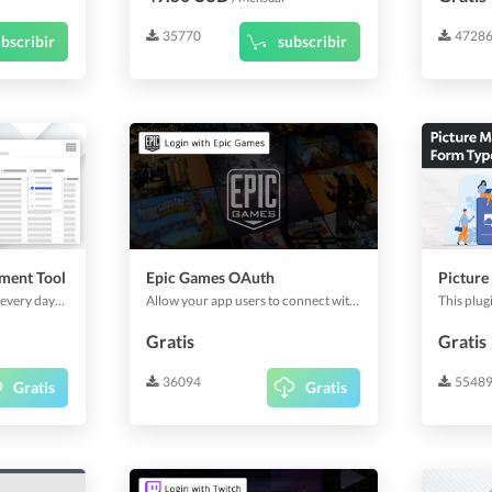
35770
4728
bscribir
subscribir
lment Tool
Epic Games OAuth
Picture
Having a bunch of orders every day? Use this plugin to automate and simplify order processing by exporting orders to a CSV file.
Allow your app users to connect with their epic games account.
Gratis
Gratis
36094
5548
Gratis
Gratis