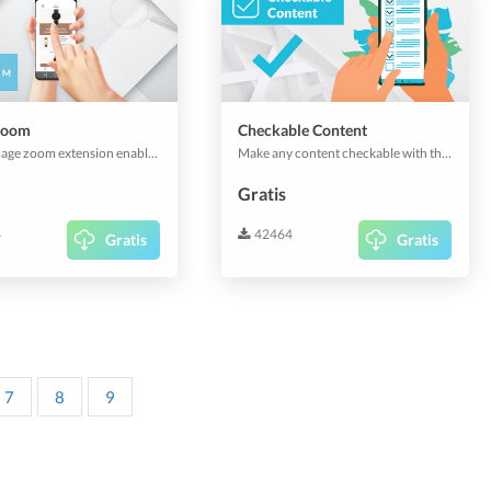
Zoom
Checkable Content
Simple image zoom extension enables your users to zoom on images in sliders, articles and more.
Make any content checkable with this easy to use addon.
Gratis
4
42464
Gratis
Gratis
7
8
9