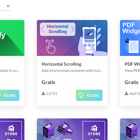
Horizontal Scrolling
PDF Wi
Spotify tracks easily embedded in your app.
Add a horizontal container with multiple elements inside.
Gratis
Gratis
53793
4647
Gratis
Gratis