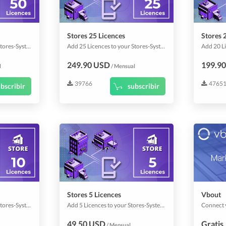
Stores 25 Licences
Stores 
Add 50 Licences to your Stores-System.
Add 25 Licences to your Stores-System.
249.90 USD
199.9
l
/ Mensual
39766
4765
bscribir
subscribir
Stores 5 Licences
Vbout
Add 10 Licences to your Stores-System.
Add 5 Licences to your Stores-System.
49.50 USD
Gratis
/ Mensual