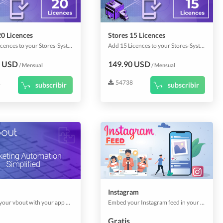
20 Licences
Stores 15 Licences
Add 20 Licences to your Stores-System.
Add 15 Licences to your Stores-System.
0 USD
149.90 USD
/ Mensual
/ Mensual
1
54738
subscribir
subscribir
Instagram
Connect your vbout with your app users and automate email marketing.
Embed your Instagram feed in your app.
Gratis