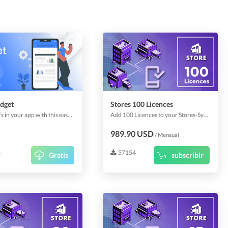
dget
Stores 100 Licences
View PDFs in your app with this easy-to-use addon.
Add 100 Licences to your Stores-System.
989.90 USD
/ Mensual
6
57154
Gratis
subscribir