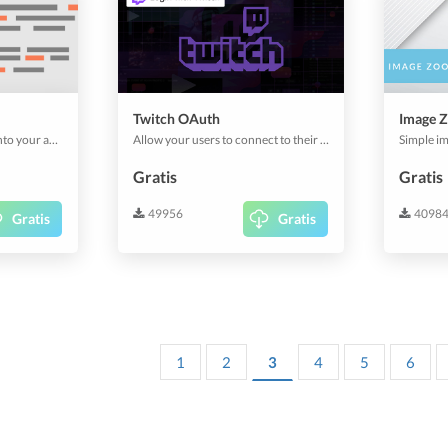
Twitch OAuth
Image 
Easily embed other sites into your app.
Allow your users to connect to their Twitch account.
Gratis
Gratis
49956
4098
Gratis
Gratis
1
2
3
4
5
6