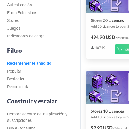
Autenticación
Form Extensions
Stores 50 Licences
Stores
Juegos
Indicadores de carga
494.90 USD
/ Mensua
40749
su
Filtro
Recientemente añadido
Popular
Bestseller
Recomienda
Construir y escalar
Stores 10 Licences
Compras dentro de la aplicación y
suscripciones
99.90 USD
Buy & Consume
/ Mensual