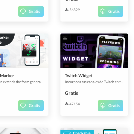
6
56829
Gratis
Gratis
 Marker
Twitch Widget
This plugin extends the form generator with a new type "picture marker".
Incorpora tus canales de Twitch en tu aplicación.
Gratis
9
47154
Gratis
Gratis