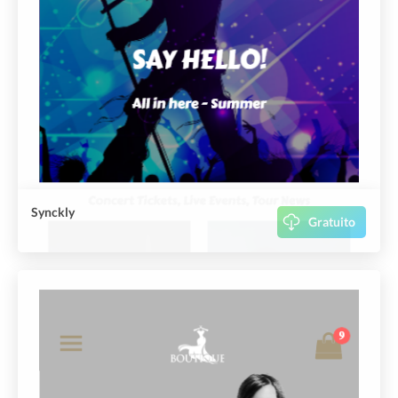
Synckly
Gratuito