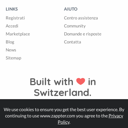
LINKS
AIUTO
Registrati
Centro assistenza
Accedi
Community
Marketplace
Domande e risposte
Blog
Contatta
News
Sitemap
Built with
in
Switzerland.
We use cookies to ensure you get the best user experience. By
© Zappter
continuing to use www.zappter.com you agree to the
Privacy
Policy
.