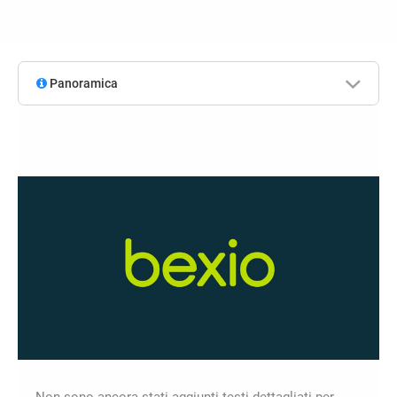
Panoramica
Non sono ancora stati aggiunti testi dettagliati per