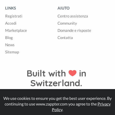
LINKS
AIUTO
Registrati
Centro assistenza
Accedi
Community
Marketplace
Domande e risposte
Blog
Contatta
News
Sitemap
Built with
in
Switzerland.
We use cookies to ensure you get the best user experience. By
© Zappter
continuing to use www.zappter.com you agree to the
Privacy
Policy
.