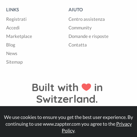
LINKS
AIUTO
Registrati
Centro assistenza
Accedi
Community
Marketplace
Domande e risposte
Blog
Contatta
News
Sitemap
Built with
in
Switzerland.
We use cookies to ensure you get the best user experience. By
© Zappter
continuing to use www.zappter.com you agree to the
Privacy
Policy
.