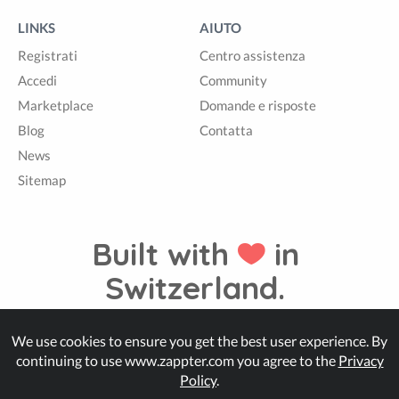
LINKS
AIUTO
Registrati
Centro assistenza
Accedi
Community
Marketplace
Domande e risposte
Blog
Contatta
News
Sitemap
Built with
in
Switzerland.
We use cookies to ensure you get the best user experience. By
© Zappter
continuing to use www.zappter.com you agree to the
Privacy
Policy
.