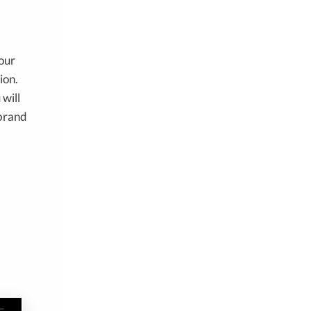
your
ion.
 will
brand