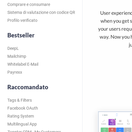
Comprare e consumare
User experien
Sistema di valutazione con codice QR
when you get 
Profilo verificato
your users reque
Bestseller
way. Now you ha
j
DeepL
Mailchimp
Whitelabel E-Mail
Payrexx
Raccomandato
Tags & Filters
Facebook OAuth
Rating System
Multilingual App