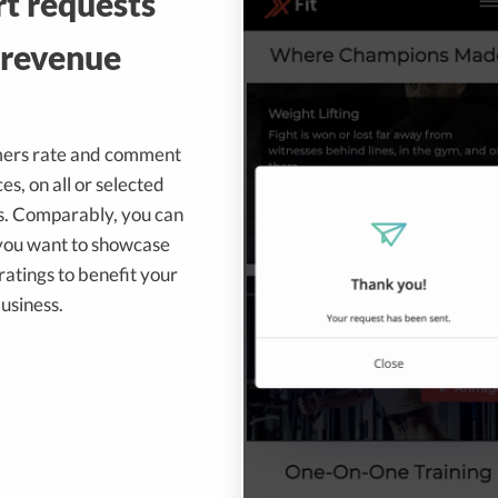
t requests
 revenue
mers rate and comment
es, on all or selected
ts. Comparably, you can
 you want to showcase
atings to benefit your
usiness.