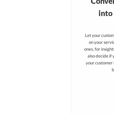
Conver
into
Let your custo
on your servic
ones, for insigh
also decide if
your customer r
b