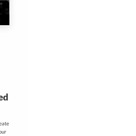
ed
reate
our