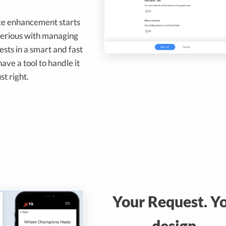
ce enhancement starts
serious with managing
sts in a smart and fast
ve a tool to handle it
ust right.
Your Request. Y
design.