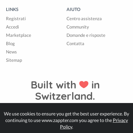
LINKS
AIUTO
Registrati
Centro assistenza
Accedi
Community
Marketplace
Domande e risposte
Blog
Contatta
News
Sitemap
Built with
in
Switzerland.
We use cookies to ensure you get the best user experience. By
© Zappter
continuing to use www.zappter.com you agree to the
Privacy
Policy
.