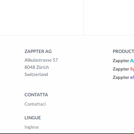
ZAPPTER AG
PRODUCTS
Albulastrasse 57
Zappter
A
8048 Zürich
Zappter
S
Switzerland
Zappter
e
CONTATTA
Contattaci
LINGUE
Inglese