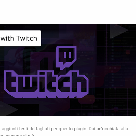
aggiunti testi dettagliati per questo plugin. Dai un'occhiata alla