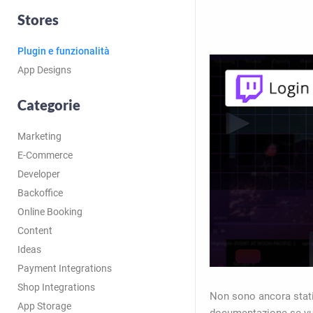
Stores
Plugin e funzionalità
App Designs
Categorie
Marketing
E-Commerce
Developer
Backoffice
Online Booking
Content
Ideas
Payment Integrations
Shop Integrations
Non sono ancora stati 
App Storage