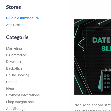
Stores
Plugin e funzionalità
App Designs
Categorie
Marketing
E-Commerce
Developer
Backoffice
Online Booking
Content
Ideas
Payment Integrations
Shop Integrations
Non sono ancora stati 
App Storage