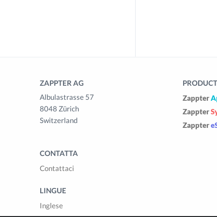
ZAPPTER AG
PRODUCTS
Albulastrasse 57
Zappter
A
8048 Zürich
Zappter
S
Switzerland
Zappter
e
CONTATTA
Contattaci
LINGUE
Inglese