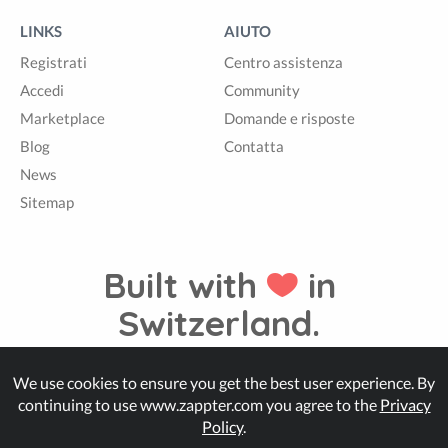
LINKS
AIUTO
Registrati
Centro assistenza
Accedi
Community
Marketplace
Domande e risposte
Blog
Contatta
News
Sitemap
Built with
in
Switzerland.
We use cookies to ensure you get the best user experience. By
© Zappter
continuing to use www.zappter.com you agree to the
Privacy
Policy
.