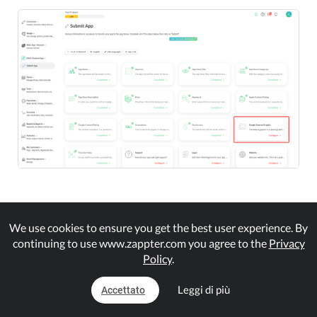
2.
Fare clic su "Modifica grafica caratteristica di
We use cookies to ensure you get the best user experience. By
Google"
continuing to use www.zappter.com you agree to the
Privacy
.
Policy
.
Leggi di più
Accettato