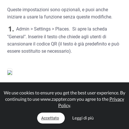
Queste impostazioni sono opzionali, e puoi anche
iniziare a usare la funzione senza queste modifiche.
1.
Admin > Settings > Places. Si apre la scheda
"General". Inserire il testo che chiede agli utenti di
scansionare il codice QR (il testo è già predefinito e può
essere sostituito se necessario).
2.
We use cookies to ensure you get the best user experience. By
Nella scheda 'Link', inserire una regola che
continuing to use www.zappter.com you agree to the
Privacy
sovrascriva la regola esistente impostata nel contenuto
Policy
.
quando gli utenti entrano nei luoghi (contenuto).
Normalmente, ogni volta che un utente scansiona il
Leggi di più
Accettato
codice QR, si applica la regola definita nel contenuto.