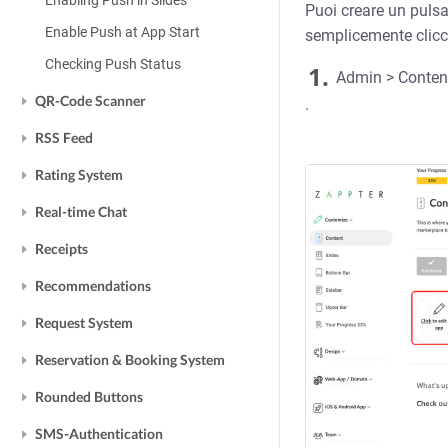
Enabling Push in Slides
Puoi creare un pulsa
Enable Push at App Start
semplicemente cliccar
Checking Push Status
1.
Admin > Contenut
QR-Code Scanner
.
RSS Feed
Rating System
Real-time Chat
Receipts
Recommendations
Request System
Reservation & Booking System
Rounded Buttons
SMS-Authentication