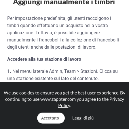
Aggiungi manualmente i timbri
Per impostazione predefinita, gli utenti raccolgono i
timbri quando effettuano un acquisto nella vostra
applicazione. Tuttavia, è possibile aggiungere
manualmente i francobolli alla collezione di francobolli
degli utenti anche dalle postazioni di lavoro.
Accedere alla tua stazione di lavoro
1
.
Nel menu laterale Admin, Team > Stazioni. Clicca su
una stazione esistente sul lato del contenuto.
Seleziona:
We use cookies to ensure you get the best user experience. By
continuing to use www.zappter.com you agree to the
Privacy
Modifica
: Se vuoi modificare la postazione
Policy
.
Come accedere
: Per accedere alla postazione
Leggi di più
Accettato
Modifica la password
: Per cambiare la password
della postazione