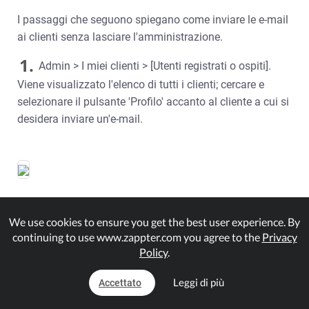
I passaggi che seguono spiegano come inviare le e-mail
ai clienti senza lasciare l'amministrazione.
1.
Admin > I miei clienti > [Utenti registrati o ospiti].
Viene visualizzato l'elenco di tutti i clienti; cercare e
selezionare il pulsante 'Profilo'
accanto al cliente a cui si
desidera inviare un'e-mail.
2.
Selezionare Messaggi. Verrà visualizzato l'elenco
We use cookies to ensure you get the best user experience. By
continuing to use www.zappter.com you agree to the
Privacy
dei messaggi comunicati in precedenza, se presenti.
Policy
.
Fare quindi clic su 'Nuova e-mail' per scrivere l'e-mail al
cliente.
Leggi di più
Accettato