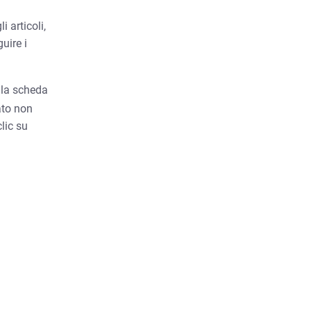
 articoli,
uire i
alla scheda
gato non
clic su