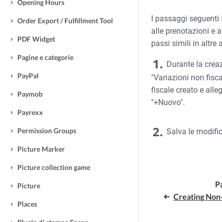
Opening Hours
I passaggi seguenti 
Order Export / Fulfillment Tool
alle prenotazioni e a
PDF Widget
passi simili in altre
Pagine e categorie
1.
Durante la creazi
PayPal
"Variazioni non fisca
fiscale creato e alle
Paymob
"+Nuovo".
Payrexx
2.
Permission Groups
Salva le modifi
Picture Marker
Picture collection game
P
Picture
Creating Non
Places