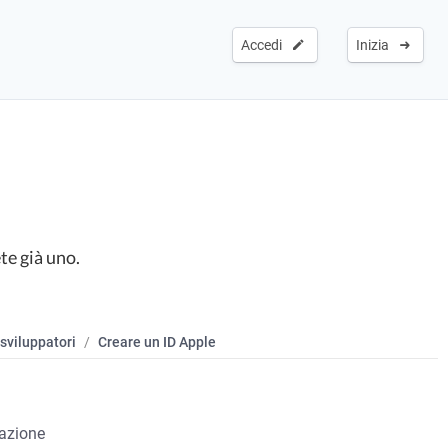
Accedi
Inizia
te già uno.
sviluppatori
Creare un ID Apple
eazione