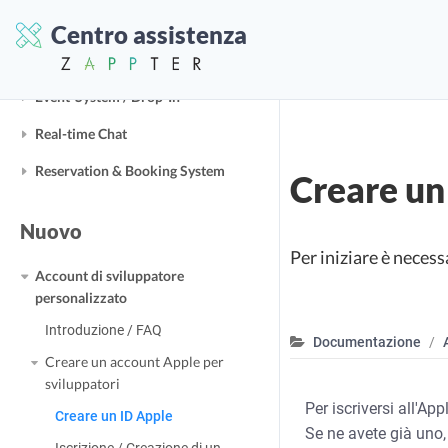
Moduli di business
Centro assistenza
E-Commerce / Shop
Event-System / Drop-In
Real-time Chat
Reservation & Booking System
Creare un
Nuovo
Per iniziare è neces
Account di sviluppatore
personalizzato
Introduzione / FAQ
Documentazione
Creare un account Apple per
sviluppatori
Per iscriversi all'A
Creare un ID Apple
Se ne avete già uno,