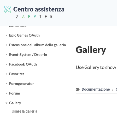
Dominio web-app personalizzato
Centro assistenza
E-Commerce / Shop
Editor CSS
Epic Games OAuth
Estensione dell'album della galleria
Gallery
Event-System / Drop-In
Facebook OAuth
Use Gallery to show m
Favorites
Formgenerator
Documentazione
Forum
Gallery
Usare la galleria