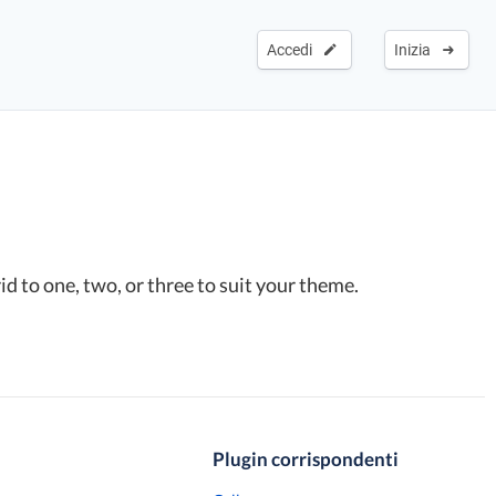
Accedi
Inizia
id to one, two, or three to suit your theme.
Plugin corrispondenti