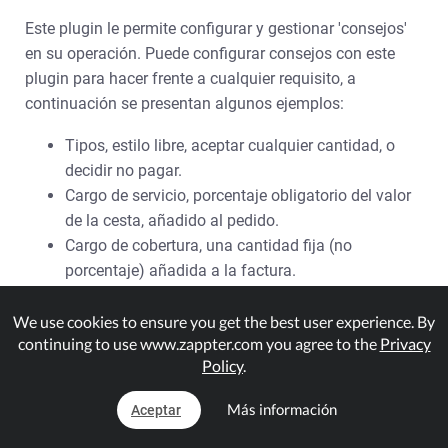
Este plugin le permite configurar y gestionar 'consejos'
en su operación. Puede configurar consejos con este
plugin para hacer frente a cualquier requisito, a
continuación se presentan algunos ejemplos:
Tipos, estilo libre, aceptar cualquier cantidad, o
decidir no pagar.
Cargo de servicio, porcentaje obligatorio del valor
de la cesta, añadido al pedido.
Cargo de cobertura, una cantidad fija (no
porcentaje) añadida a la factura.
.
We use cookies to ensure you get the best user experience. By
continuing to use www.zappter.com you agree to the
Privacy
Sus usuarios se les pide con las opciones de consejos al
Policy
.
completar el pedido.
Consulte la guía detallada para la
implementación de la Propina & Gratuidad Plugin
Más información
Aceptar
plugin.