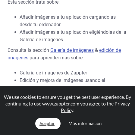
Esta sección trata sobre:
Añadir imágenes a tu aplicación cargándolas
desde tu ordenador
Añadir imágenes a tu aplicación eligiéndolas de la
Galería de imágenes
Consulta la sección
Galería de imágenes
&
edición de
imágenes
para aprender más sobre:
Galería de imágenes de Zappter
Edición y mejora de imágenes usando el
procesador de imágenes incorporado
Redimensionar y recortar imágenes
We use cookies to ensure you get the best user experience. By
continuing to use www.zappter.com you agree to the
Privacy
.
Policy
.
Añadir imágenes a tu app subiéndolas desde tu
Más información
Aceptar
ordenador: