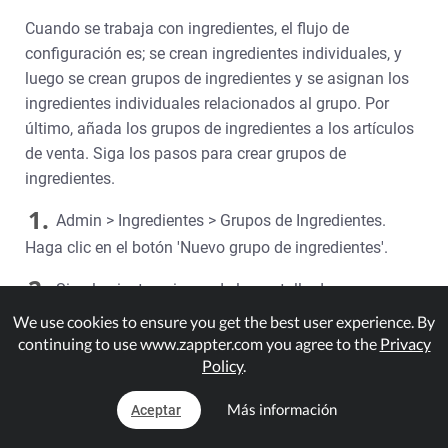
Cuando se trabaja con ingredientes, el flujo de
configuración es; se crean ingredientes individuales, y
luego se crean grupos de ingredientes y se asignan los
ingredientes individuales relacionados al grupo. Por
último, añada los grupos de ingredientes a los artículos
de venta. Siga los pasos para crear grupos de
ingredientes.
1.
Admin > Ingredientes > Grupos de Ingredientes.
Haga clic en el botón 'Nuevo grupo de ingredientes'.
2.
Siga las instrucciones de la pantalla de
configuración.
We use cookies to ensure you get the best user experience. By
continuing to use www.zappter.com you agree to the
Privacy
General
: Dale un nombre al Grupo de Ingredientes,
Policy
.
y selecciona el botón Elegir existente. A la derecha,
obtendrá una lista de Ingredientes, haga clic en el
Más información
Aceptar
que desea añadir a este grupo, y luego haga clic