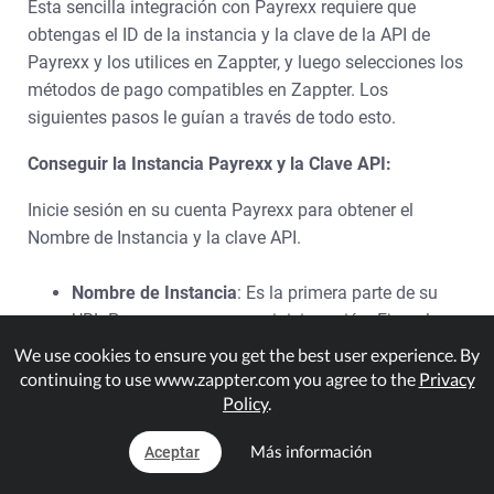
Esta sencilla integración con Payrexx requiere que
obtengas el ID de la instancia y la clave de la API de
Payrexx y los utilices en Zappter, y luego selecciones los
métodos de pago compatibles en Zappter. Los
siguientes pasos le guían a través de todo esto.
Conseguir la Instancia Payrexx y la Clave API:
Inicie sesión en su cuenta Payrexx para obtener el
Nombre de Instancia y la clave API.
Nombre de Instancia
: Es la primera parte de su
URL Payrexx una vez que inicie sesión. Ejemplo:
en 'https://
zappter
.payrexx.com,'
zappter
es su
We use cookies to ensure you get the best user experience. By
Nombre de Instancia
continuing to use www.zappter.com you agree to the
Privacy
API Key
: Navegue por su Payrexx Dashboard > API
Policy
.
Integration, entonces bajo 'Active Integration,'
Más información
Aceptar
encontrará la API Key