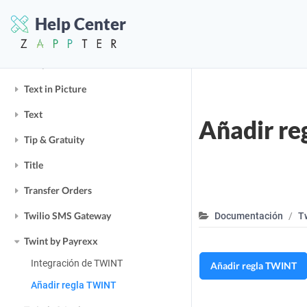
Surcharges
Help Center
Tawk Chat
Temporizador de cuenta atrás
Text in Picture
Text
Añadir r
Tip & Gratuity
Title
Transfer Orders
Twilio SMS Gateway
Documentación
T
Twint by Payrexx
Integración de TWINT
Añadir regla TWINT
Añadir regla TWINT