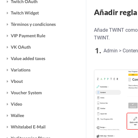
Twitch OAuth
Añadir regl
Twitch Widget
Términos y condiciones
Añade TWINT como re
VIP Payment Rule
TWINT.
VK OAuth
1.
Admin > Contenid
Value added taxes
Variations
Vbout
Voucher System
Vídeo
Wallee
Whitelabel E-Mail