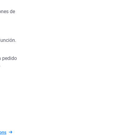
ones de
función.
da pedido
o
ons