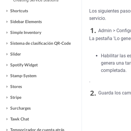
Creating Service Stations
Shortcuts
Los siguientes pasos
servicio.
Sidebar Elements
1.
Admin > Configu
Simple Inventory
La pestaña 'Lo gener
Sistema de clasificación QR-Code
Slider
Habilitar las e
genera una ta
Spotify Widget
completada.
Stamp-System
.
Stores
2.
Guarda los cam
Stripe
Surcharges
Tawk Chat
Temporizador de cuenta atrás