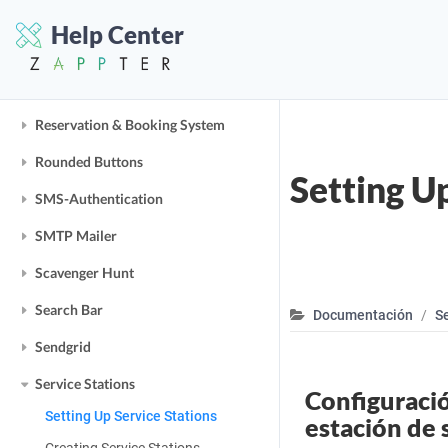
Receipts
Help Center
Recommendations
Request System
Reservation & Booking System
Rounded Buttons
Setting U
SMS-Authentication
SMTP Mailer
Scavenger Hunt
Search Bar
Documentación
Se
Sendgrid
Service Stations
Configuració
Setting Up Service Stations
estación de 