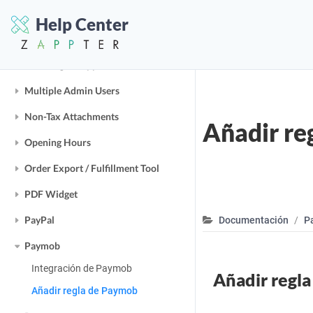
Minimum Order Value
Help Center
Modifiers
Multilingual App
Multiple Admin Users
Non-Tax Attachments
Añadir re
Opening Hours
Order Export / Fulfillment Tool
PDF Widget
PayPal
Documentación
P
Paymob
Integración de Paymob
Añadir regl
Añadir regla de Paymob