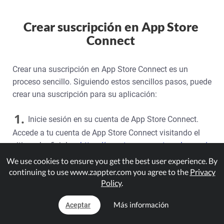
Crear suscripción en App Store
Connect
Crear una suscripción en App Store Connect es un
proceso sencillo. Siguiendo estos sencillos pasos, puede
crear una suscripción para su aplicación:
1.
Inicie sesión en su cuenta de App Store Connect.
Accede a tu cuenta de App Store Connect visitando el
sitio web oficial en
https://appstoreconnect.apple.com/
2.
Haz clic en "Mis aplicaciones" y elige la aplicación
We use cookies to ensure you get the best user experience. By
para la que quieres crear una suscripción
continuing to use www.zappter.com you agree to the
Privacy
Policy
.
3.
Ve a la sección "Funciones" en la parte izquierda del
Más información
Aceptar
menú y selecciona "Suscripciones". Haz clic en "Crear"
en la sección "Grupos de suscripción".