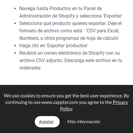
Navega hasta Productos en tu Panel de
Administración de Shopify y selecciona 'Exportar'
Selecciona qué producto quieres exportar. Deje el
formato de archivo como está - 'CSV para Excel,
Numbers, u otros programas de hoja de cálculo'
Haga clic en 'Exportar productos'
Recibirá un correo electrónico de Shopify con su
archivo CSV adjunto. Descarga este archivo en tu
ordenador
.
Importaciones de CSV por tiempo
We use cookies to ensure you get the best user experience. By
continuing to use www.zappter.com you agree to the
Privacy
limitado
Policy
.
Importa tus datos de Shopify en formato CSV (valores
Más información
Aceptar
separados por comas) para crear artículos en tu