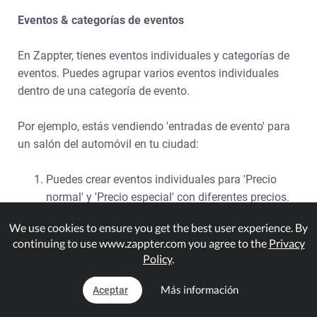
Eventos & categorías de eventos
En Zappter, tienes eventos individuales y categorías de
eventos. Puedes agrupar varios eventos individuales
dentro de una categoría de evento.
Por ejemplo, estás vendiendo 'entradas de evento' para
un salón del automóvil en tu ciudad:
Puedes crear eventos individuales para 'Precio
normal' y 'Precio especial' con diferentes precios.
Entonces puedes crear categorías de evento como
We use cookies to ensure you get the best user experience. By
'Individual' y 'Pareja'.
continuing to use www.zappter.com you agree to the
Privacy
En el contenido de su aplicación, añada las
Policy
.
categorías de eventos para que cuando los
usuarios pulsen en "Individual" vean "Precio
Más información
Aceptar
normal" y "Precio especial".