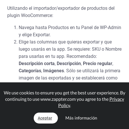
Utilizando el importador/exportador de productos del
plugin WooCommerce:
Navega hasta Productos en tu Panel de WP-Admin
y elige Exportar.
Elige las columnas que quieras exportar y que
luego usarás en la app. Se requiere: SKU o Nombre
para usarlas en tu app. Recomendado:
Descripción corta
,
Descripción
,
Precio regular
,
Categorías
,
Imágenes
. Sólo se utilizará la primera
imagen de las exportadas y se establecerá como
imagen destacada.
Elija los tipos de producto y las categorías que
We use cookies to ensure you get the best user experience. By
continuing to use www.zappter.com you agree to the
Privacy
desea exportar.
Policy
.
Genere su exportación CSV.
.
Más información
Aceptar