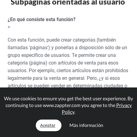
Subpáginas orientadas al usuario
¿En qué consiste esta función?
>
Con esta función, puede crear categorías (también
llamadas 'páginas') y ponerlas a disposición sólo de un
grupo específico de usuarios. Te permite crear una
categoría (página) con artículos de venta para esos
usuarios. Por ejemplo, ciertos artículos están prohibidos
legalmente para la venta en general. Pero, ¿y si esos
artículos se pueden vender en determinadas ciudades o
estados? Puedes utilizar esta función para crear una
We use cookies to ensure you get the best user experience. By
subpágina y habilitarla sólo para usuarios de esas
continuing to use www.zappter.com you agree to the
Privacy
ciudades o estados sin dejar de vender completamente
Policy
.
esos artículos.
Más información
Aceptar
Requisitos: