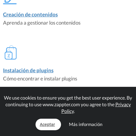
Creación de contenidos
Aprenda a gestionar los contenidos
Instalación de plugins
Cómo encontrar e instalar plugins
We use cookies to ensure you get the best user experience. By
continuing to use www.zappter.com you agree to the
Privacy
Policy
.
Más información
Aceptar
Personalización de la barra superior
Crear una barra superior única