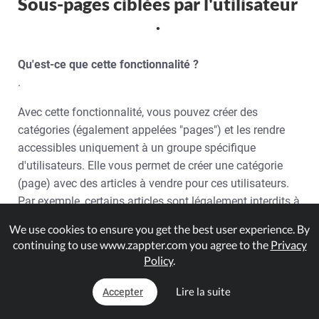
Sous-pages ciblées par l'utilisateur
.
Qu'est-ce que cette fonctionnalité ?
.
Avec cette fonctionnalité, vous pouvez créer des
catégories (également appelées "pages") et les rendre
accessibles uniquement à un groupe spécifique
d'utilisateurs. Elle vous permet de créer une catégorie
(page) avec des articles à vendre pour ces utilisateurs.
Par exemple, certains articles sont légalement interdits à
la vente en général. Mais qu'en est-il si ces articles sont
We use cookies to ensure you get the best user experience. By
autorisés à être vendus dans certaines villes ou certains
continuing to use www.zappter.com you agree to the
Privacy
États ? Vous pouvez utiliser cette fonctionnalité pour
Policy
.
créer une sous-page et l'activer uniquement pour les
utilisateurs de ces villes ou états sans arrêter
Lire la suite
Accepter
complètement la vente de ces articles.