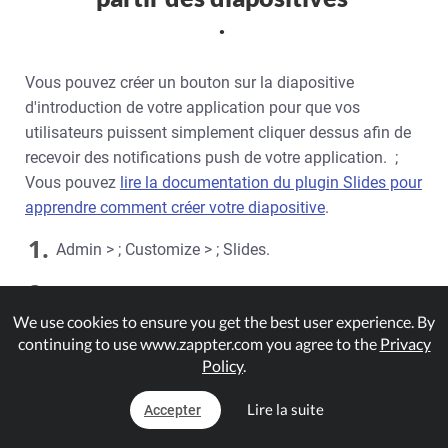
.
Vous pouvez créer un bouton sur la diapositive
d'introduction de votre application pour que vos
utilisateurs puissent simplement cliquer dessus afin de
recevoir des notifications push de votre application. ;
Vous pouvez
lire la documentation du plugin Slides pour
apprendre comment créer votre diapositive
.
1.
Admin > ; Customize > ; Slides.
2.
Sélectionnez votre diapositive en cliquant dessus.
.
We use cookies to ensure you get the best user experience. By
continuing to use www.zappter.com you agree to the
Privacy
Policy
.
Lire la suite
Accepter