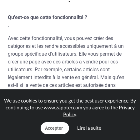
Qu'est-ce que cette fonctionnalité ?
.
Avec cette fonctionnalité, vous pouvez créer des
catégories et les rendre accessibles uniquement à un
groupe spécifique d'utilisateurs. Elle vous permet de
créer une page avec des articles à vendre pour ces
utilisateurs. Par exemple, certains articles sont
légalement interdits à la vente en général. Mais qu'en
est-il si la vente de ces articles est autorisée dans
certaines villes ou certains États ? Vous pouvez utiliser
We use cookies to ensure you get the best user experience. By
cette fonctionnalité pour créer une sous-page et l'activer
continuing to use www.zappter.com you agree to the
Privacy
uniquement pour les utilisateurs de ces villes ou états
Policy
.
sans arrêter complètement la vente de ces articles.
Lire la suite
Accepter
Prérequis :
.