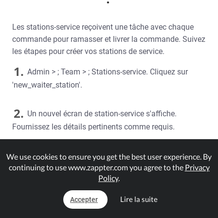
Les stations-service reçoivent une tâche avec chaque
commande pour ramasser et livrer la commande. Suivez
les étapes pour créer vos stations de service.
1.
Admin > ; Team > ; Stations-service. Cliquez sur
'new_waiter_station'.
2.
Un nouvel écran de station-service s'affiche.
Fournissez les détails pertinents comme requis.
Tabs:
We use cookies to ensure you get the best user experience. By
continuing to use www.zappter.com you agree to the
Privacy
Général:
Nom, courriel et mot de passe pour se
Policy
.
connecter à la station de service
Sécurité:
Sélectionnez si vous voulez autoriser la
Lire la suite
Accepter
connexion au poste de travail à partir de plusieurs
appareils simultanément.