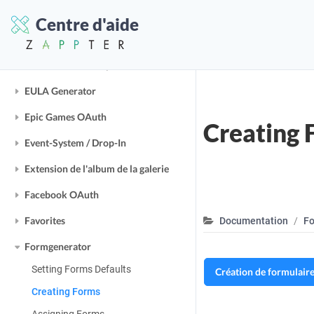
Disable upper distance
Centre d'aide
Document Uploader & Embedder
E-Commerce / Shop
EULA Generator
Epic Games OAuth
Creating 
Event-System / Drop-In
Extension de l'album de la galerie
Facebook OAuth
Favorites
Documentation
Fo
Formgenerator
Setting Forms Defaults
Création de formulaire
Creating Forms