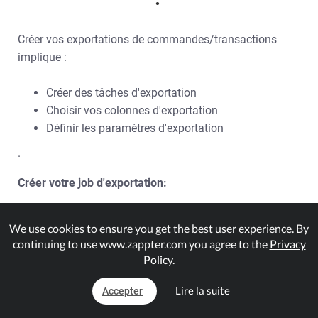
Créer vos exportations de commandes/transactions
implique :
Créer des tâches d'exportation
Choisir vos colonnes d'exportation
Définir les paramètres d'exportation
.
Créer votre job d'exportation:
.
1.
We use cookies to ensure you get the best user experience. By
Admin > ; Order Export / Fulfillment Tool > ;
continuing to use www.zappter.com you agree to the
Privacy
Configure jobs. Toutes les tâches d'exportation
Policy
.
existantes s'affichent. Cliquez sur le bouton '+ New Job'.
Lire la suite
Accepter